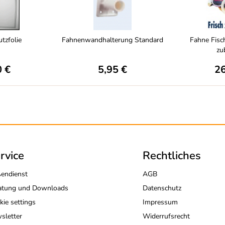
tzfolie
Fahnenwandhalterung Standard
Fahne Fisc
zu
0 €
5,95 €
26
rvice
Rechtliches
endienst
AGB
atung und Downloads
Datenschutz
kie settings
Impressum
sletter
Widerrufsrecht