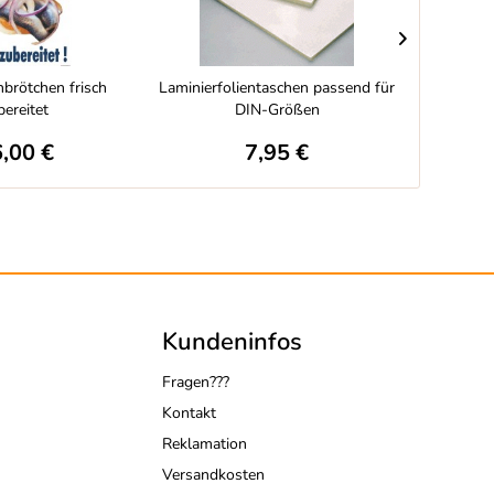
hbrötchen frisch
Laminierfolientaschen passend für
Straßenst
bereitet
DIN-Größen
,00 €
7,95 €
Kundeninfos
Fragen???
Kontakt
Reklamation
Versandkosten