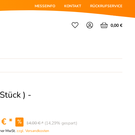
MESSEINFO
KONTAKT
RÜCKRUFSERVICE
0,00 €
tück ) -
 € *
14,00 € *
(14,29% gespart)
cher MwSt.
zzgl. Versandkosten