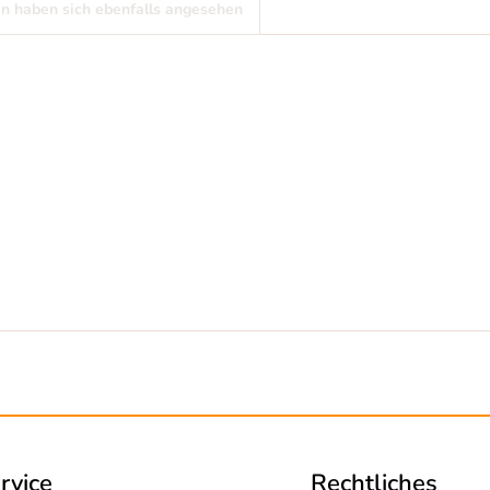
n haben sich ebenfalls angesehen
rvice
Rechtliches