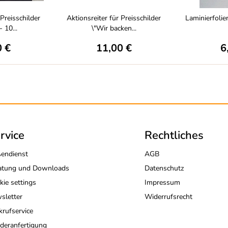
 Preisschilder
Aktionsreiter für Preisschilder
Laminierfoli
- 10...
\"Wir backen...
0 €
11,00 €
6
rvice
Rechtliches
endienst
AGB
atung und Downloads
Datenschutz
kie settings
Impressum
sletter
Widerrufsrecht
krufservice
deranfertigung