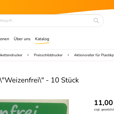
ionen
Über uns
Katalog
tikettendrucker
Preisschilddrucker
Aktionsreiter für Plastikp
 \"Weizenfrei\" - 10 Stück
11,00
zzgl. gesetzli