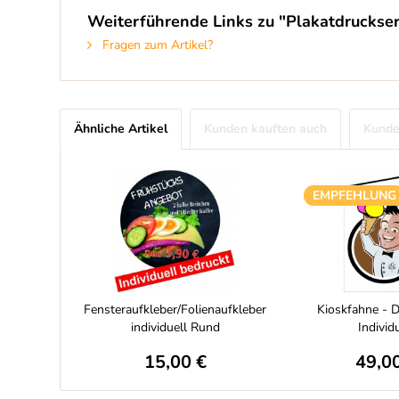
Weiterführende Links zu "Plakatdruckserv
Fragen zum Artikel?
Ähnliche Artikel
Kunden kauften auch
Kunde
EMPFEHLUNG
Fensteraufkleber/Folienaufkleber
Kioskfahne - D
individuell Rund
Individ
15,00 €
49,0