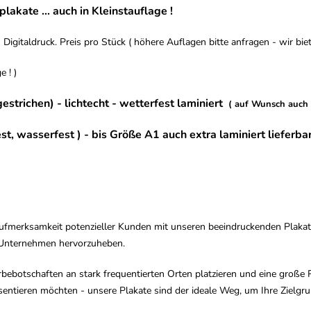
akate ... auch in Kleinstauflage !
igitaldruck. Preis pro Stück ( höhere Auflagen bitte anfragen - wir biete
 ! )
trichen) - lichtecht - wetterfest laminiert
( auf Wunsch auch u
t, wasserfest ) - bis Größe A1 auch extra laminiert lieferbar 
 Aufmerksamkeit potenzieller Kunden mit unseren beeindruckenden Plakate
r Unternehmen hervorzuheben.
ebotschaften an stark frequentierten Orten platzieren und eine große Re
sentieren möchten - unsere Plakate sind der ideale Weg, um Ihre Zielgru