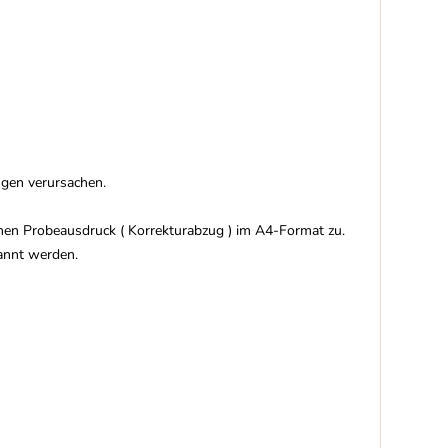
gen verursachen.
nen Probeausdruck ( Korrekturabzug ) im A4-Format zu.
annt werden.