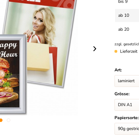
bis
9
ab
10
ab
20
zzgl. gesetzli
Lieferzei
Art:
Grösse:
Papiersorte: