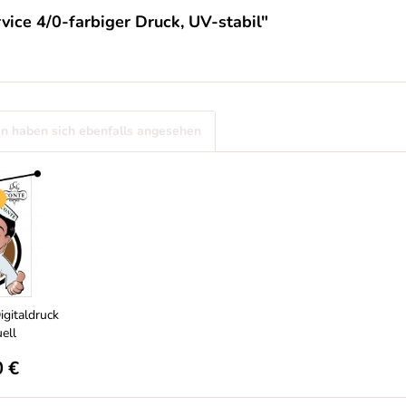
ice 4/0-farbiger Druck, UV-stabil"
n haben sich ebenfalls angesehen
igitaldruck
uell
0 €