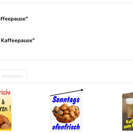
affeepause"
t Kaffeepause"
s angesehen