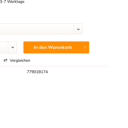
t 3-7 Werktage
In den
Warenkorb
Vergleichen
77901B174