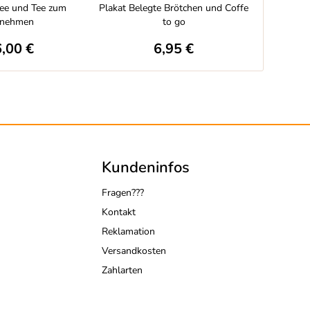
ee und Tee zum
Plakat Belegte Brötchen und Coffe
Fahnenw
tnehmen
to go
,00 €
6,95 €
Kundeninfos
Fragen???
Kontakt
Reklamation
Versandkosten
Zahlarten