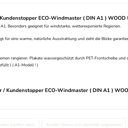
 / Kundenstopper ECO-Windmaster ( DIN A1 ) WOOD
A1. Besonders geeignet für windstarke, wetterexponierte Regionen.
t für eine warme, natürliche Ausstrahlung und zieht die Blicke garantie
men rangieren. Plakate wassergeschützt durch PET-Frontscheibe und s
üllt ) ( A1-Modell ! )
der / Kundenstopper ECO-Windmaster ( DIN A1 ) W
nden kauften auch
Kunden haben sich ebenfalls angesehen