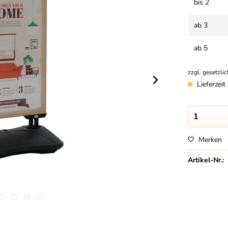
bis
2
ab
3
ab
5
zzgl. gesetzli
Lieferzei
Merken
Artikel-Nr.: