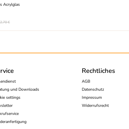
s Acrylglas
2,70 €
rvice
Rechtliches
endienst
AGB
atung und Downloads
Datenschutz
kie settings
Impressum
sletter
Widerrufsrecht
krufservice
deranfertigung