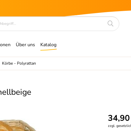
ionen
Über uns
Katalog
Körbe - Polyrattan
hellbeige
34,90
zzgl. gesetzli