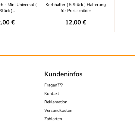
h - Mini Universal (
Korbhalter ( 5 Stück ) Halterung
Tischeime
tück )...
für Preisschilder
,00 €
12,00 €
Kundeninfos
Fragen???
Kontakt
Reklamation
Versandkosten
Zahlarten