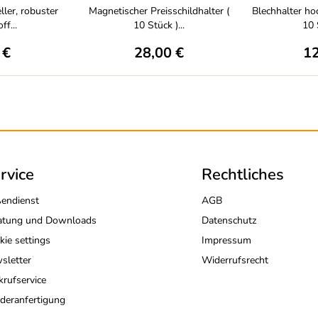
eller, robuster
Magnetischer Preisschildhalter (
Blechhalter hoc
ff...
10 Stück )...
10 S
 €
28,00 €
12
rvice
Rechtliches
endienst
AGB
atung und Downloads
Datenschutz
kie settings
Impressum
sletter
Widerrufsrecht
krufservice
deranfertigung