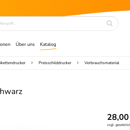
ionen
Über uns
Katalog
tikettendrucker
Preisschilddrucker
Verbrauchsmaterial
chwarz
28,00
zzgl. gesetzli