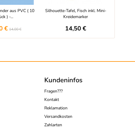
änder aus PVC ( 10
Silhouette-Tafel, Fisch inkl. Mini-
Ed
ck ) -...
Kreidemarker
Gastro
0 €
14,50 €
14,00 €
Kundeninfos
Fragen???
Kontakt
Reklamation
Versandkosten
Zahlarten