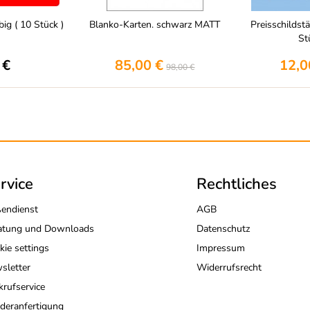
big ( 10 Stück )
Blanko-Karten. schwarz MATT
Preisschildst
Stü
 €
85,00 €
12,0
98,00 €
rvice
Rechtliches
endienst
AGB
atung und Downloads
Datenschutz
kie settings
Impressum
sletter
Widerrufsrecht
krufservice
deranfertigung