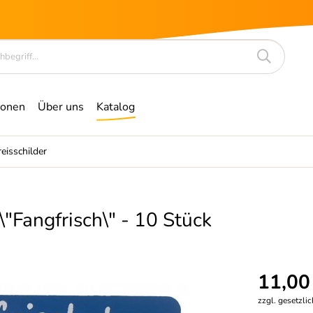
ionen
Über uns
Katalog
reisschilder
 \"Fangfrisch\" - 10 Stück
11,00
zzgl. gesetzli