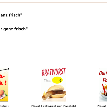
anz frisch"
r ganz frisch"
hstück
Plakat Bratwurst mit Preisfeld
Plakat