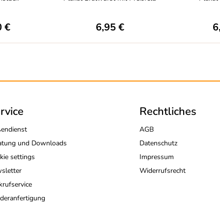
0 €
6,95 €
6
rvice
Rechtliches
endienst
AGB
atung und Downloads
Datenschutz
kie settings
Impressum
sletter
Widerrufsrecht
krufservice
deranfertigung