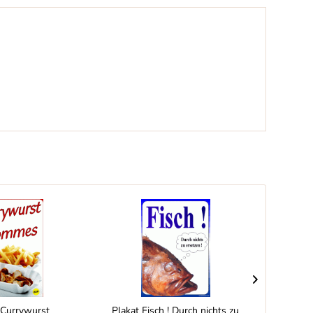
 Currywurst
Plakat Fisch ! Durch nichts zu
Pl