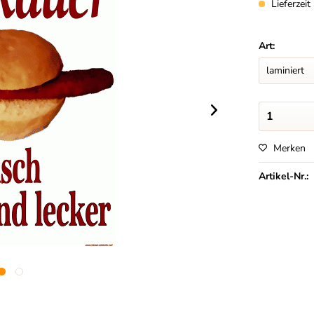
Lieferzei
Art:
Merken
Artikel-Nr.: