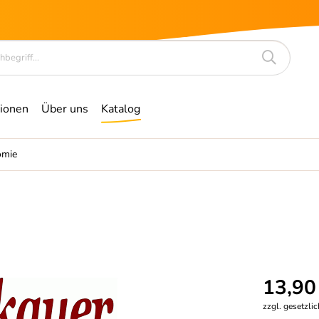
ionen
Über uns
Katalog
omie
13,90
zzgl. gesetzli