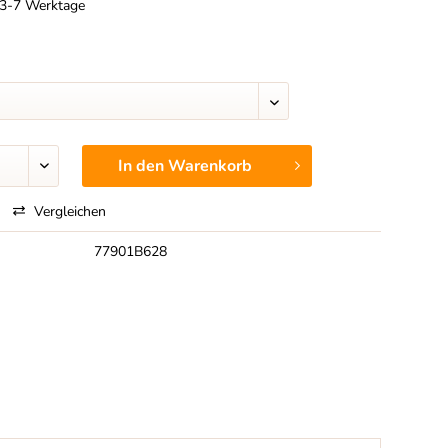
t 3-7 Werktage
In den
Warenkorb
Vergleichen
77901B628