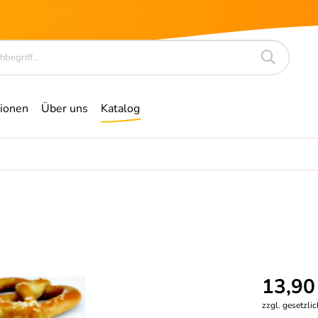
ionen
Über uns
Katalog
13,90
zzgl. gesetzli