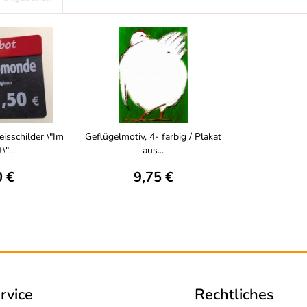
eisschilder \"Im
Geflügelmotiv, 4- farbig / Plakat
"...
aus...
0 €
9,75 €
rvice
Rechtliches