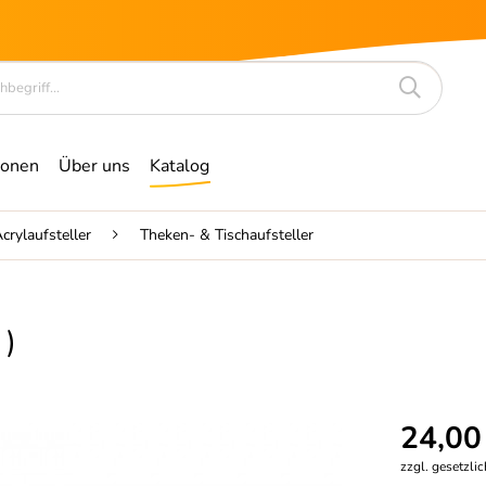
ionen
Über uns
Katalog
crylaufsteller
Theken- & Tischaufsteller
 )
24,00
zzgl. gesetzli