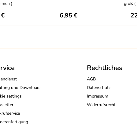
hmen )
groß ( 
 €
6,95 €
22
rvice
Rechtliches
endienst
AGB
atung und Downloads
Datenschutz
kie settings
Impressum
sletter
Widerrufsrecht
krufservice
deranfertigung