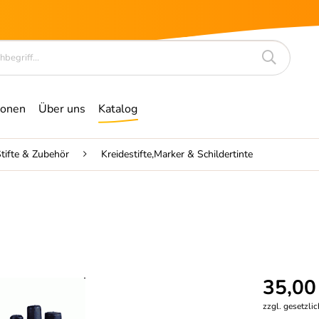
ionen
Über uns
Katalog
tifte & Zubehör
Kreidestifte,Marker & Schildertinte
35,00
zzgl. gesetzli