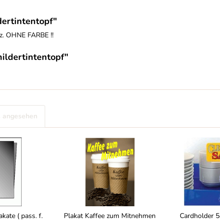
ertintentopf"
lz. OHNE FARBE !!
ildertintentopf"
s angesehen
kate ( pass. f.
Plakat Kaffee zum Mitnehmen
Cardholder 