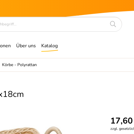
ionen
Über uns
Katalog
Körbe - Polyrattan
6x18cm
17,60
zzgl. gesetzli