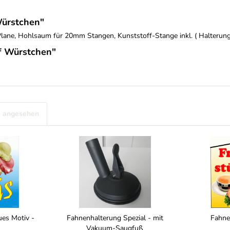
Würstchen"
lane, Hohlsaum für 20mm Stangen, Kunststoff-Stange inkl. ( Halterung n
f Würstchen"
s angesehen
ues Motiv -
Fahnenhalterung Spezial - mit
Fahne
Vakuum-Saugfuß