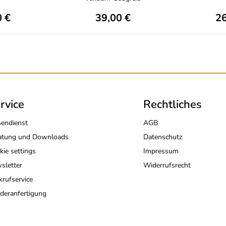
0 €
39,00 €
26
rvice
Rechtliches
endienst
AGB
atung und Downloads
Datenschutz
kie settings
Impressum
sletter
Widerrufsrecht
krufservice
deranfertigung