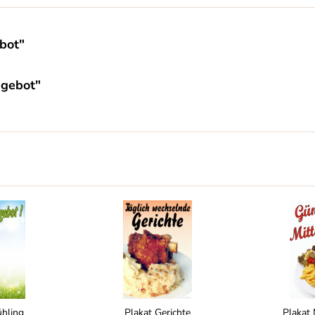
bot"
ngebot"
ühling
Plakat Gerichte
Plakat 