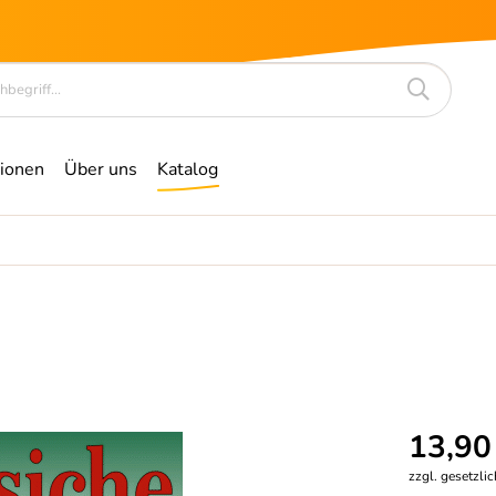
ionen
Über uns
Katalog
13,90
zzgl. gesetzli