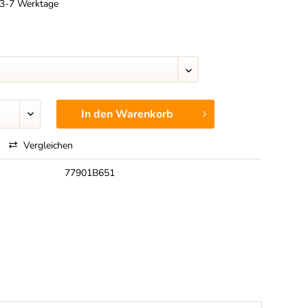
t 3-7 Werktage
In den
Warenkorb
Vergleichen
77901B651