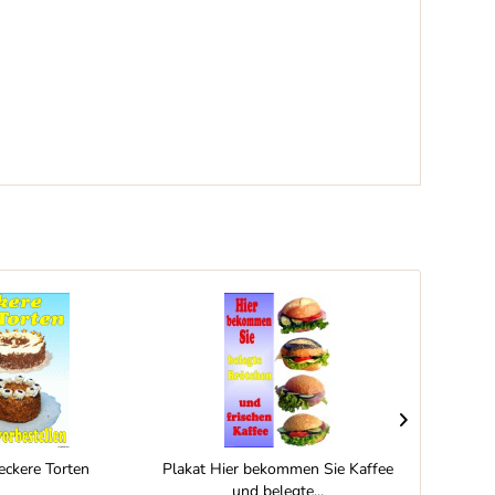
eckere Torten
Plakat Hier bekommen Sie Kaffee
Pl
und belegte...