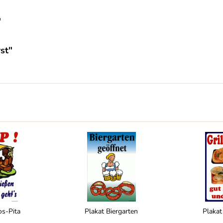
"
st"
os-Pita
Plakat Biergarten
Plakat 