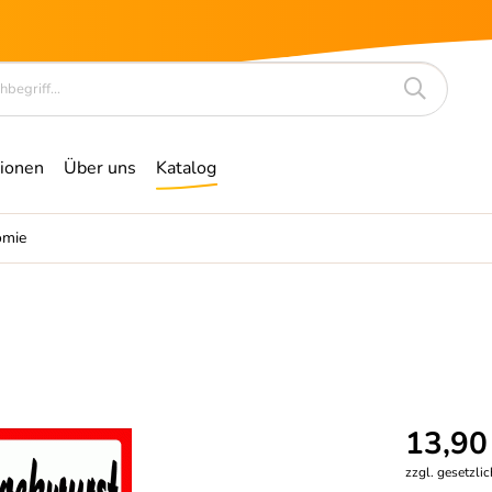
ionen
Über uns
Katalog
omie
13,90
zzgl. gesetzli