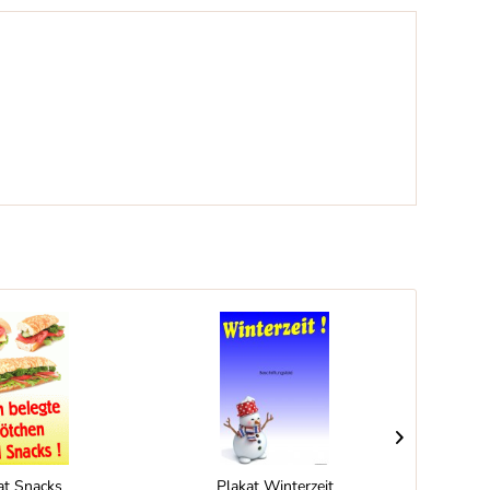
at Snacks
Plakat Winterzeit
Pl