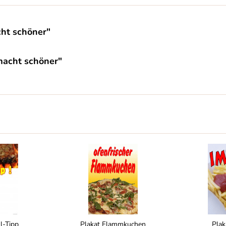
ht schöner"
macht schöner"
ll-Tipp
Plakat Flammkuchen
Plak