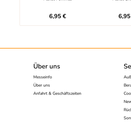
6,95 €
6,95
Über uns
Se
Messeinfo
Auß
Über uns
Ber
Anfahrt & Geschäftszeiten
Coo
New
Rüc
Son