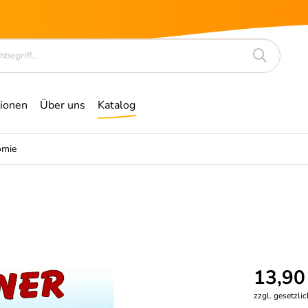
ionen
Über uns
Katalog
omie
13,90
zzgl. gesetzli