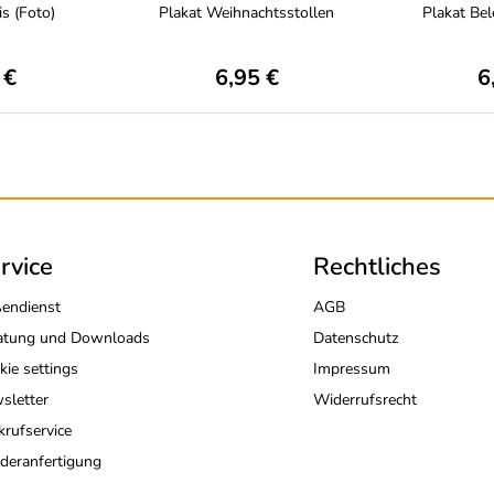
is (Foto)
Plakat Weihnachtsstollen
Plakat Be
 €
6,95 €
6
rvice
Rechtliches
endienst
AGB
atung und Downloads
Datenschutz
kie settings
Impressum
sletter
Widerrufsrecht
krufservice
deranfertigung